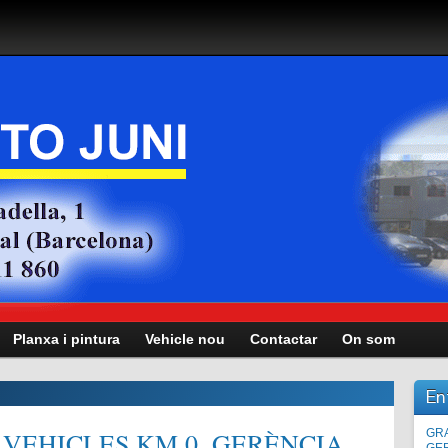
Planxa i pintura
Vehicle nou
Contactar
On som
En
VEHICLES KM.0, GERÈNCIA,
Man
GRA