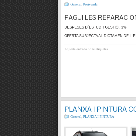
General
,
Postvenda
PAGUI LES REPARACIO
DESPESES D´ESTUDI I GESTIÓ . 3%
OFERTA SUBJECTA AL DICTAMEN DE L´E
Aquesta entrada no té etiquetes
PLANXA I PINTURA 
General
,
PLANXA I PINTURA