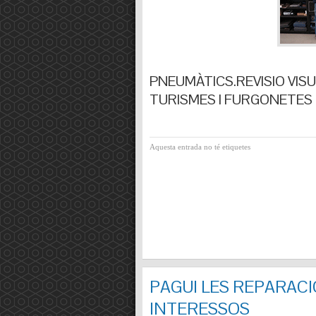
PNEUMÀTICS.REVISIO VISUA
TURISMES I FURGONETES F
Aquesta entrada no té etiquetes
PAGUI LES REPARACI
INTERESSOS