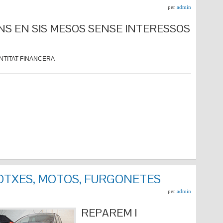
per
admin
NS EN SIS MESOS SENSE INTERESSOS
NTITAT FINANCERA
COTXES, MOTOS, FURGONETES
per
admin
REPARE
M I