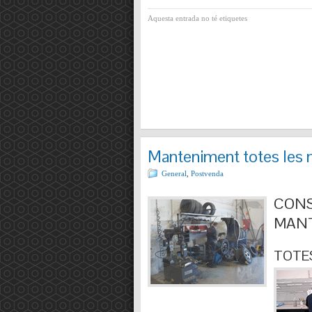
Aquesta entrada no té etiquetes
Manteniment totes les 
General
,
Postvenda
CONS
MANT
TOTES