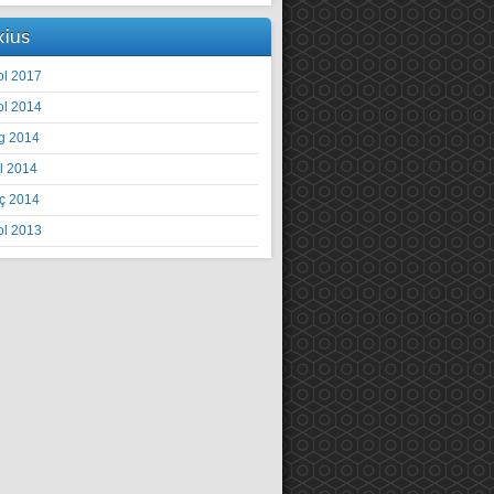
xius
ol 2017
ol 2014
g 2014
il 2014
ç 2014
ol 2013