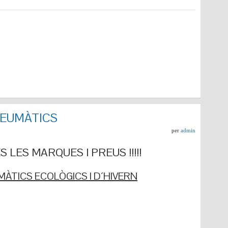
NEUMÀTICS
per
admin
 LES MARQUES I PREUS !!!!!
ÀTICS ECOLÒGICS I D´HIVERN