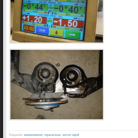
Etiquetes:
manteniment
,
reparacions
,
servei ràpid