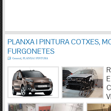
PLANXA I PINTURA COTXES, M
FURGONETES
General
,
PLANXA I PINTURA
R
E
C
V