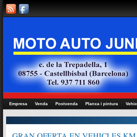
Empresa
Venda
Postvenda
Planxa i pintura
Vehic
GRAN OFERTA EN VEHICLES KM.0