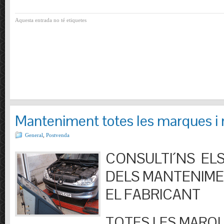
Aquesta entrada no té etiquetes
Manteniment totes les marques i
General
,
Postvenda
CONSULTI´NS ELS
DELS MANTENIM
EL FABRICANT
TOTES LES MARQU