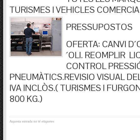
TURISMES I VEHICLES COMERCIA
PRESSUPOSTOS
OFERTA: CANVI D´OL
´OLI. REOMPLIR LIQ
CONTROL PRESSI
PNEUMÀTICS.REVISIO VISUAL DEL
IVA INCLÒS.( TURISMES I FURGO
800 KG.)
Aquesta entrada no té etiquetes