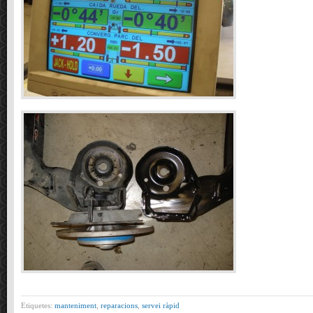
Etiquetes:
manteniment
,
reparacions
,
servei ràpid