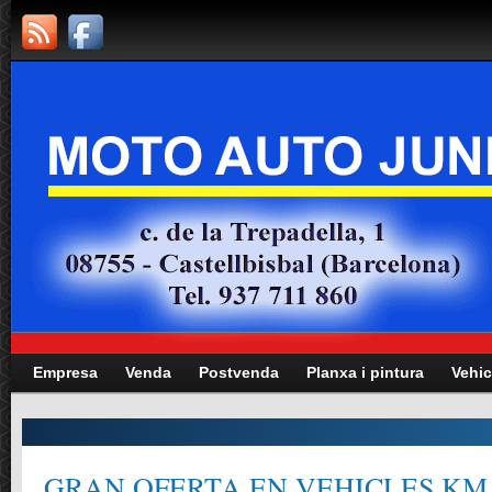
Empresa
Venda
Postvenda
Planxa i pintura
Vehic
GRAN OFERTA EN VEHICLES KM.