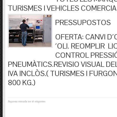
TURISMES I VEHICLES COMERCIA
PRESSUPOSTOS
OFERTA: CANVI D´OL
´OLI. REOMPLIR LIQ
CONTROL PRESSI
PNEUMÀTICS.REVISIO VISUAL DEL
IVA INCLÒS.( TURISMES I FURGO
800 KG.)
Aquesta entrada no té etiquetes