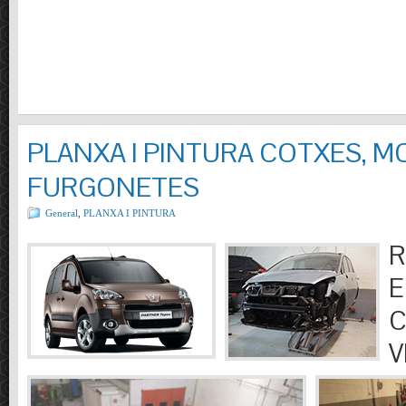
PLANXA I PINTURA COTXES, M
FURGONETES
General
,
PLANXA I PINTURA
R
E
C
V