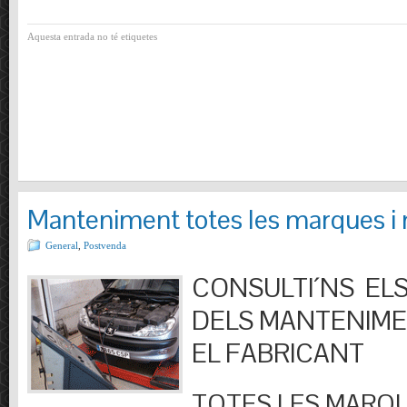
Aquesta entrada no té etiquetes
Manteniment totes les marques i
General
,
Postvenda
CONSULTI´NS ELS
DELS MANTENIM
EL FABRICANT
TOTES LES MARQU