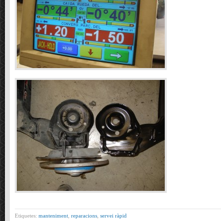
Etiquetes:
manteniment
,
reparacions
,
servei ràpid