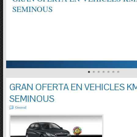
CONSULTI´NS ELS REQUISITS DELS MANTENIMENTS SEGONS EL FAB
MODELS, TURISMES I VEHICLES COMERCIALS PRESSUPOSTOS OFERTA: 
REOMPLIR LIQUIDS . CONTROL PRESSIÓ PNEUMÀTICS.REVISIO VISUAL
INCLÒS.( TURISMES I FURGONETES FINS A 800 KG.)
GRAN OFERTA EN VEHICLES KM
SEMINOUS
General