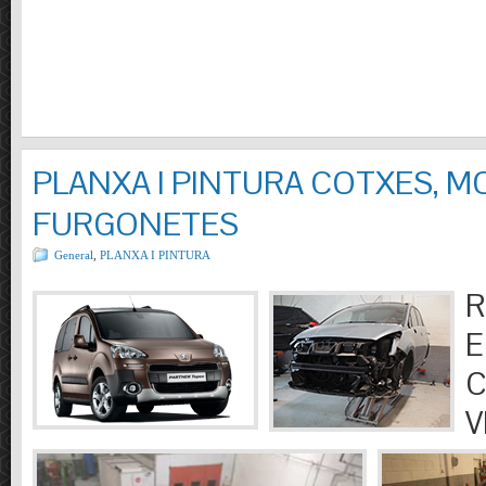
PLANXA I PINTURA COTXES, M
FURGONETES
General
,
PLANXA I PINTURA
R
E
C
V