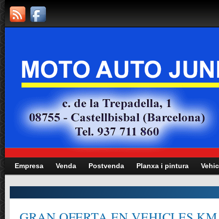
Empresa
Venda
Postvenda
Planxa i pintura
Vehic
Manteniment totes les marques i mode