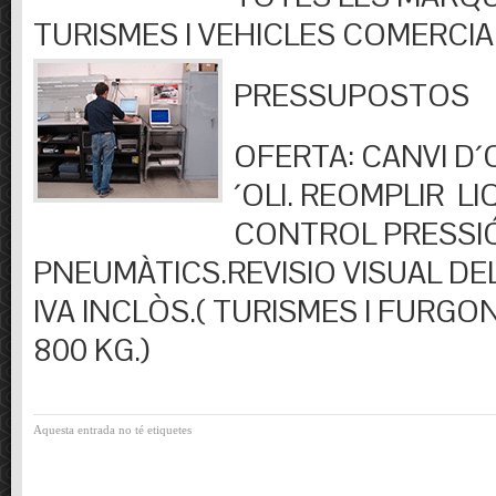
TURISMES I VEHICLES COMERCIA
PRESSUPOSTOS
OFERTA: CANVI D´OL
´OLI. REOMPLIR LIQ
CONTROL PRESSI
PNEUMÀTICS.REVISIO VISUAL DEL
IVA INCLÒS.( TURISMES I FURGO
800 KG.)
Aquesta entrada no té etiquetes