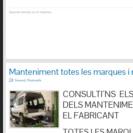
Aquesta entrada no té etiquetes
Manteniment totes les marques i
General
,
Postvenda
CONSULTI´NS ELS
DELS MANTENIM
EL FABRICANT
TOTES LES MARQU