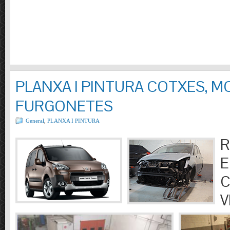
PLANXA I PINTURA COTXES, M
FURGONETES
General
,
PLANXA I PINTURA
R
E
C
V