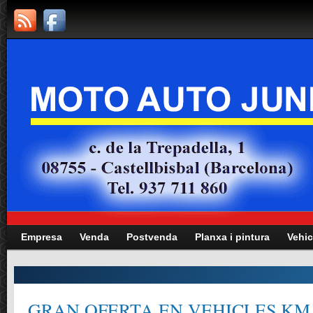
Empresa
Venda
Postvenda
Planxa i pintura
Vehic
GRAN OFERTA EN VEHICLES KM.