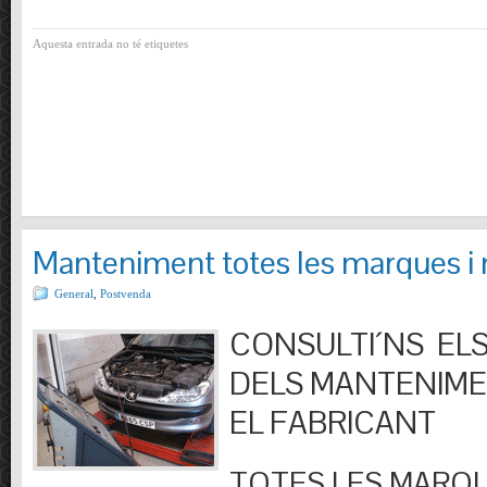
Aquesta entrada no té etiquetes
Manteniment totes les marques i
General
,
Postvenda
CONSULTI´NS ELS
DELS MANTENIM
EL FABRICANT
TOTES LES MARQU