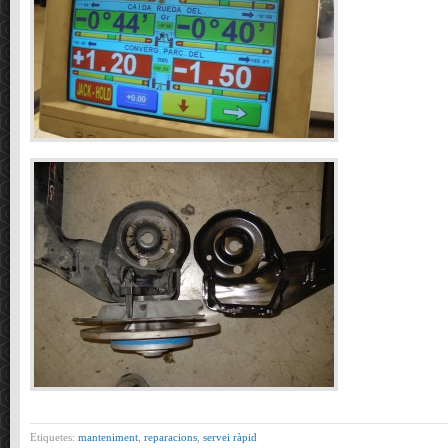
Etiquetes:
manteniment
,
reparacions
,
servei ràpid