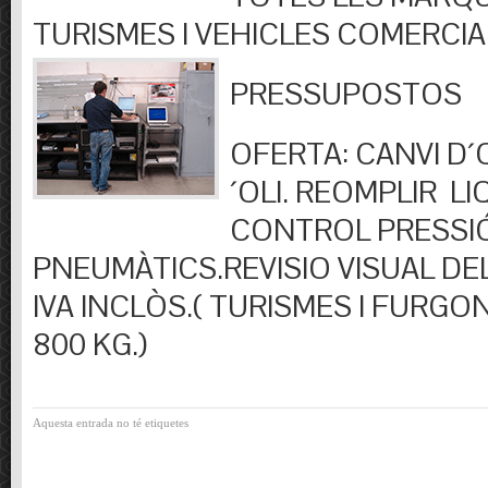
TURISMES I VEHICLES COMERCIA
PRESSUPOSTOS
OFERTA: CANVI D´OL
´OLI. REOMPLIR LIQ
CONTROL PRESSI
PNEUMÀTICS.REVISIO VISUAL DEL
IVA INCLÒS.( TURISMES I FURGO
800 KG.)
Aquesta entrada no té etiquetes