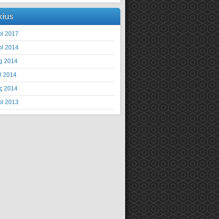
xius
ol 2017
ol 2014
g 2014
il 2014
ç 2014
ol 2013