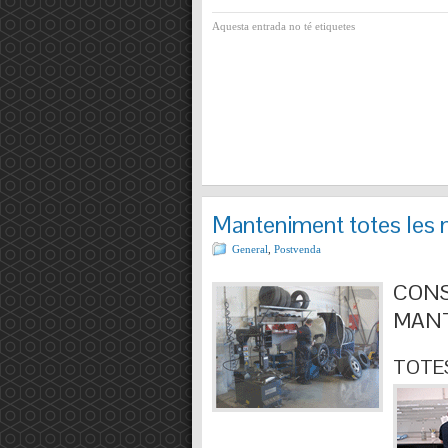
Aquesta entrada no té etiquetes
Manteniment totes les 
General
,
Postvenda
CONS
MANT
TOTES