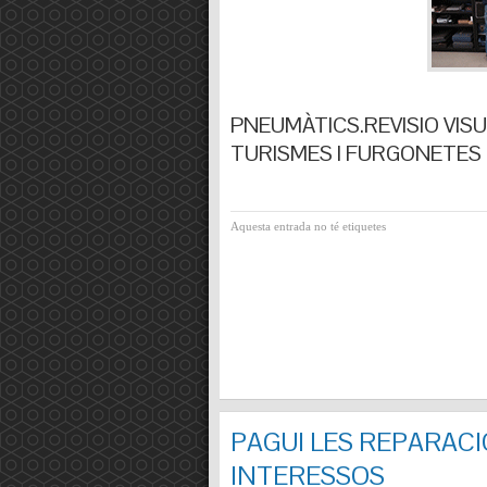
PNEUMÀTICS.REVISIO VISUA
TURISMES I FURGONETES F
Aquesta entrada no té etiquetes
PAGUI LES REPARACI
INTERESSOS