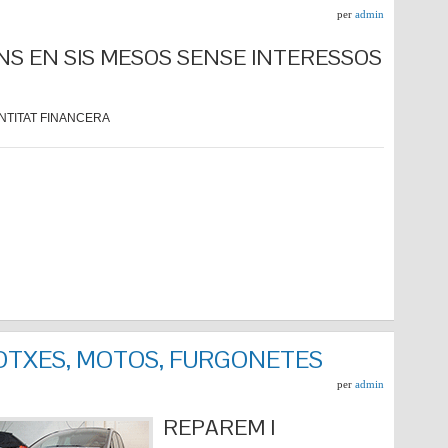
per
admin
NS EN SIS MESOS SENSE INTERESSOS
NTITAT FINANCERA
COTXES, MOTOS, FURGONETES
per
admin
REPARE
M I