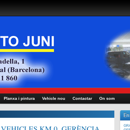
Planxa i pintura
Vehicle nou
Contactar
On som
En
VEHICLES KM.0, GERÈNCIA,
Man
GRA