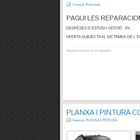
General
,
Postvenda
PAGUI LES REPARACIO
DESPESES D´ESTUDI I GESTIÓ . 3%
OFERTA SUBJECTA AL DICTAMEN DE L´E
Aquesta entrada no té etiquetes
PLANXA I PINTURA 
General
,
PLANXA I PINTURA