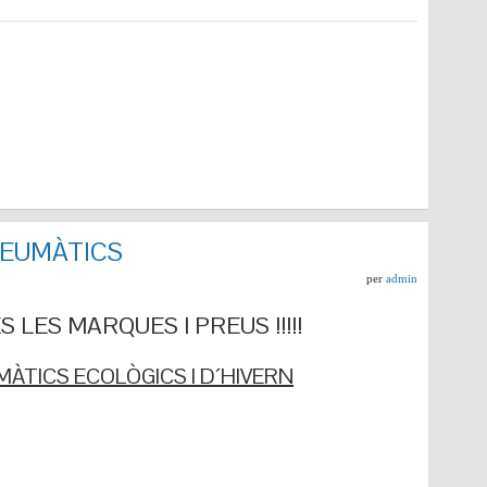
NEUMÀTICS
per
admin
 LES MARQUES I PREUS !!!!!
ÀTICS ECOLÒGICS I D´HIVERN