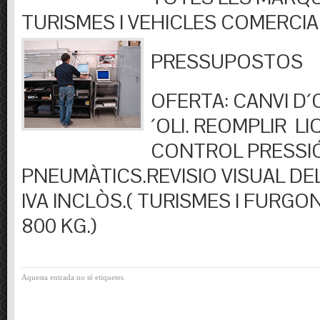
TURISMES I VEHICLES COMERCIA
PRESSUPOSTOS
OFERTA: CANVI D´OL
´OLI. REOMPLIR LIQ
CONTROL PRESSI
PNEUMÀTICS.REVISIO VISUAL DEL
IVA INCLÒS.( TURISMES I FURGO
800 KG.)
Aquesta entrada no té etiquetes