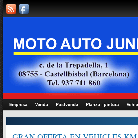
Empresa
Venda
Postvenda
Planxa i pintura
Vehic
GRAN OFERTA EN VEHICLES KM.