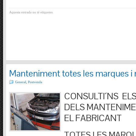
Aquesta entrada no té etiquetes
Manteniment totes les marques i
General
,
Postvenda
CONSULTI´NS ELS
DELS MANTENIM
EL FABRICANT
TOTES LES MARQU