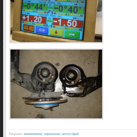
Etiquetes:
manteniment
,
reparacions
,
servei ràpid