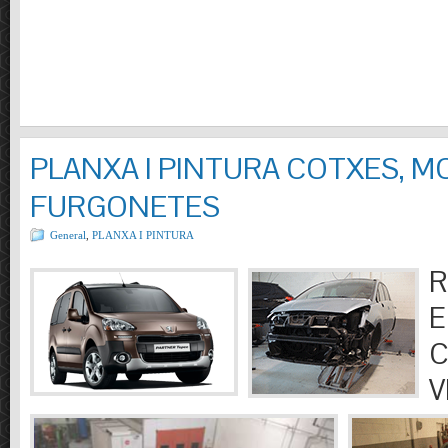
PLANXA I PINTURA COTXES, M
FURGONETES
General
,
PLANXA I PINTURA
R
E
C
V