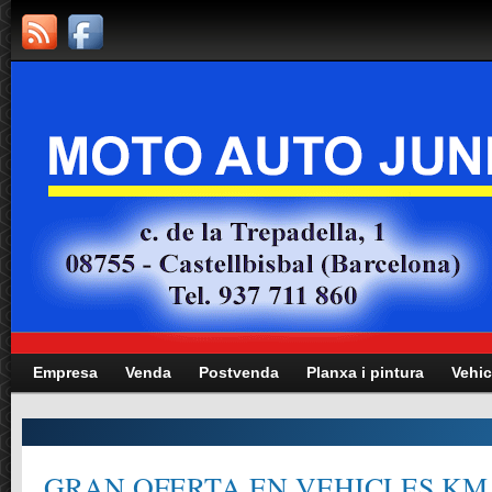
Empresa
Venda
Postvenda
Planxa i pintura
Vehic
GRAN OFERTA EN VEHICLES KM.