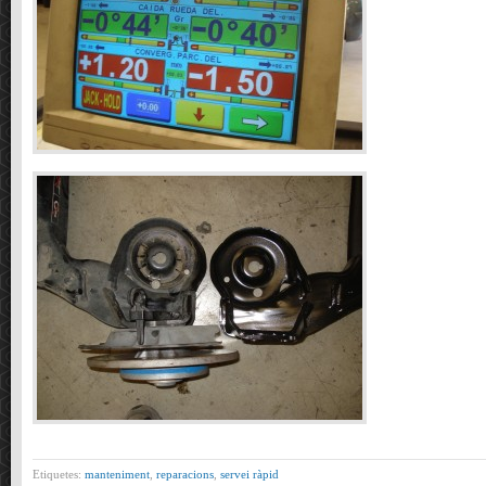
Etiquetes:
manteniment
,
reparacions
,
servei ràpid