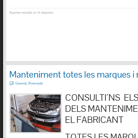
Aquesta entrada no té etiquetes
Manteniment totes les marques i
General
,
Postvenda
CONSULTI´NS ELS
DELS MANTENIM
EL FABRICANT
TOTES LES MARQU