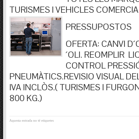
TURISMES I VEHICLES COMERCIA
PRESSUPOSTOS
OFERTA: CANVI D´OL
´OLI. REOMPLIR LIQ
CONTROL PRESSI
PNEUMÀTICS.REVISIO VISUAL DEL
IVA INCLÒS.( TURISMES I FURGO
800 KG.)
Aquesta entrada no té etiquetes