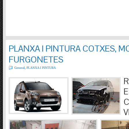
PLANXA I PINTURA COTXES, M
FURGONETES
General
,
PLANXA I PINTURA
R
E
C
V