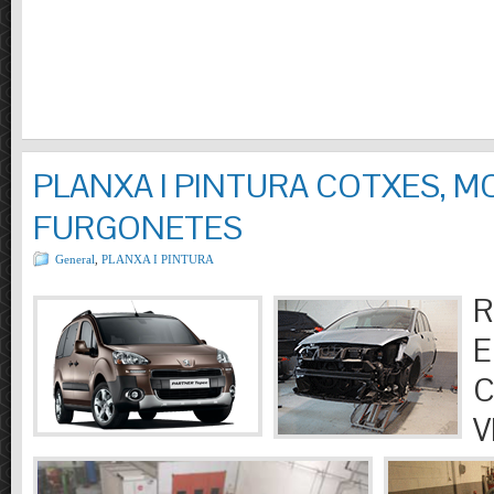
PLANXA I PINTURA COTXES, M
FURGONETES
General
,
PLANXA I PINTURA
R
E
C
V