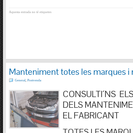
Aquesta entrada no té etiquetes
Manteniment totes les marques i
General
,
Postvenda
CONSULTI´NS ELS
DELS MANTENIM
EL FABRICANT
TOTES LES MARQU