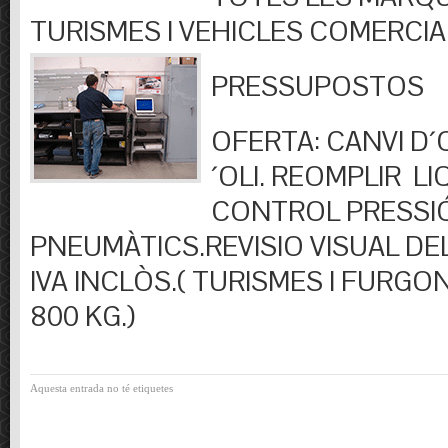
TURISMES I VEHICLES COMERCIA
PRESSUPOSTOS
OFERTA: CANVI D´OL
´OLI. REOMPLIR LIQ
CONTROL PRESSI
PNEUMÀTICS.REVISIO VISUAL DEL
IVA INCLÒS.( TURISMES I FURGO
800 KG.)
Aquesta entrada no té etiquetes