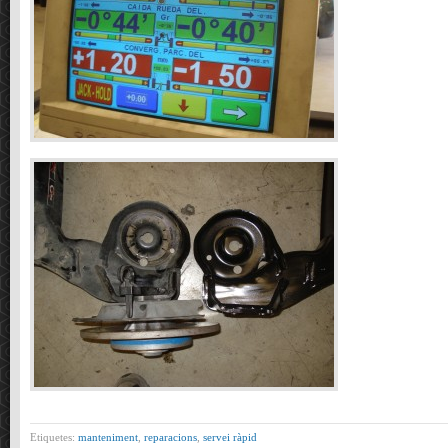
Etiquetes:
manteniment
,
reparacions
,
servei ràpid