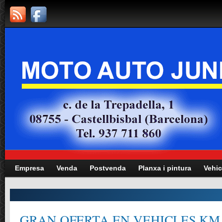
Empresa
Venda
Postvenda
Planxa i pintura
Vehic
GRAN OFERTA EN VEHICLES KM.0