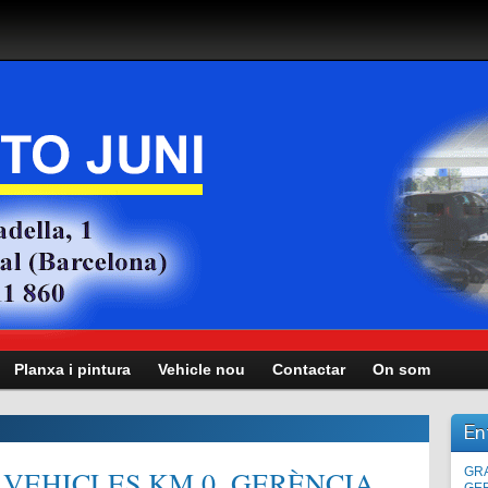
Planxa i pintura
Vehicle nou
Contactar
On som
En
VEHICLES KM.0, GERÈNCIA,
Man
GRA