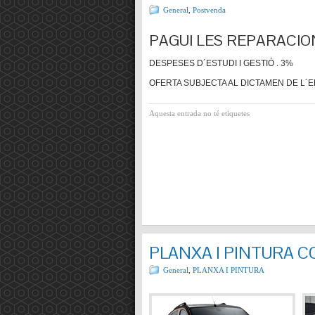
General
,
Postvenda
PAGUI LES REPARACIO
DESPESES D´ESTUDI I GESTIÓ . 3%
OFERTA SUBJECTA AL DICTAMEN DE L´E
Aquesta entrada no té etiquetes
PLANXA I PINTURA 
General
,
PLANXA I PINTURA