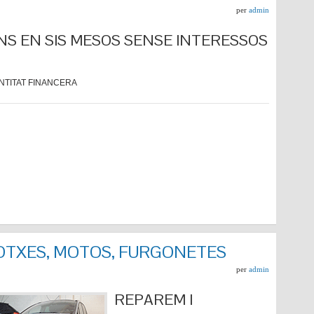
per
admin
NS EN SIS MESOS SENSE INTERESSOS
NTITAT FINANCERA
COTXES, MOTOS, FURGONETES
per
admin
REPARE
M I