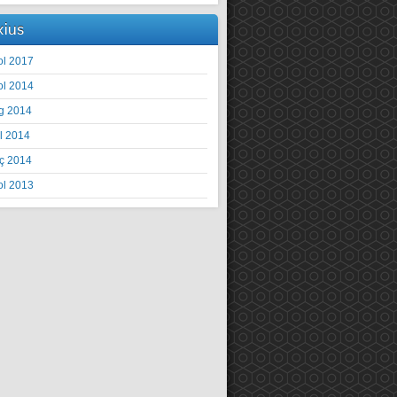
xius
ol 2017
ol 2014
g 2014
il 2014
ç 2014
ol 2013