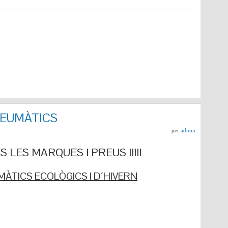
NEUMÀTICS
per
admin
 LES MARQUES I PREUS !!!!!
ÀTICS ECOLÒGICS I D´HIVERN