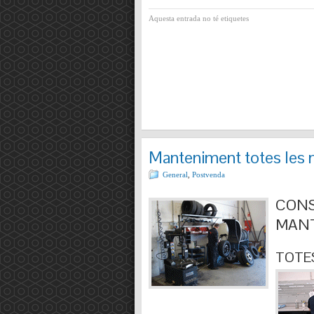
Aquesta entrada no té etiquetes
Manteniment totes les 
General
,
Postvenda
CONS
MANT
TOTES