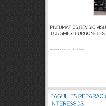
PNEUMÀTICS.REVISIO VISUA
TURISMES I FURGONETES F
Aquesta entrada no té etiquetes
PAGUI LES REPARACI
INTERESSOS