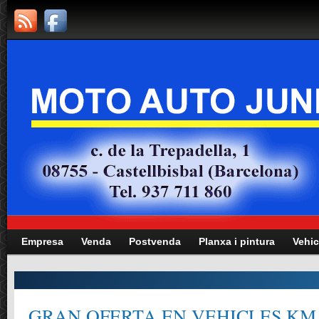
Empresa
Venda
Postvenda
Planxa i pintura
Vehic
GRAN OFERTA EN VEHICLES KM.