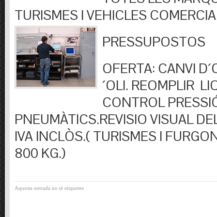
TURISMES I VEHICLES COMERCIA
PRESSUPOSTOS
OFERTA: CANVI D´OL
´OLI. REOMPLIR LIQ
CONTROL PRESSI
PNEUMÀTICS.REVISIO VISUAL DEL
IVA INCLÒS.( TURISMES I FURGO
800 KG.)
Aquesta entrada no té etiquetes