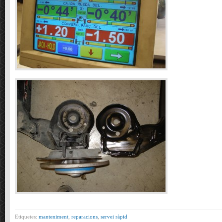
Etiquetes:
manteniment
,
reparacions
,
servei ràpid