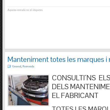
Aquesta entrada no té etiquetes
Manteniment totes les marques i
General
,
Postvenda
CONSULTI´NS ELS
DELS MANTENIM
EL FABRICANT
TOTES LES MARQU