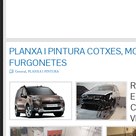
PLANXA I PINTURA COTXES, M
FURGONETES
General
,
PLANXA I PINTURA
R
E
C
V