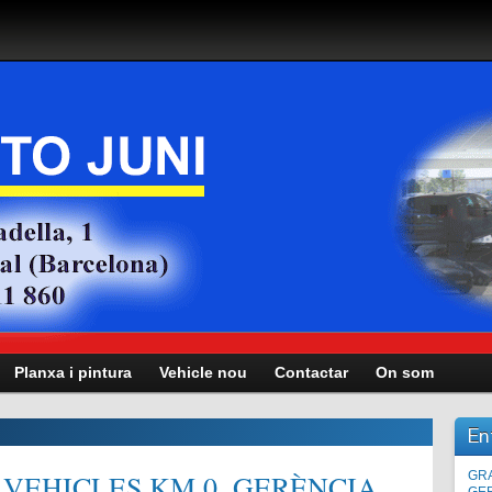
Planxa i pintura
Vehicle nou
Contactar
On som
En
VEHICLES KM.0, GERÈNCIA,
Man
GRA