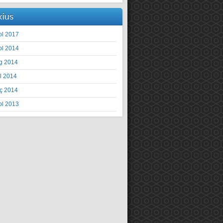
xius
ol 2017
ol 2014
g 2014
il 2014
ç 2014
ol 2013