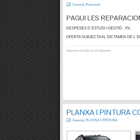
General
,
Postvenda
PAGUI LES REPARACIO
DESPESES D´ESTUDI I GESTIÓ . 3%
OFERTA SUBJECTA AL DICTAMEN DE L´E
Aquesta entrada no té etiquetes
PLANXA I PINTURA 
General
,
PLANXA I PINTURA