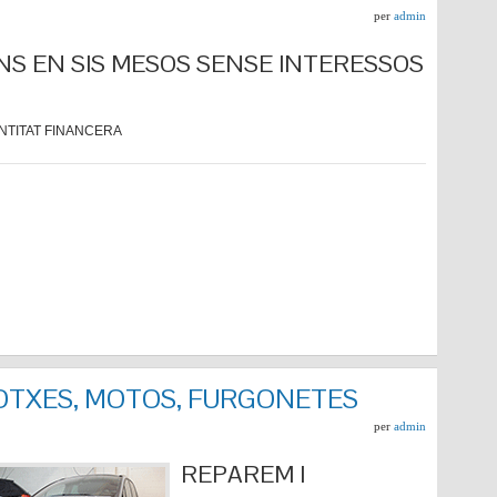
per
admin
NS EN SIS MESOS SENSE INTERESSOS
NTITAT FINANCERA
COTXES, MOTOS, FURGONETES
per
admin
REPARE
M I