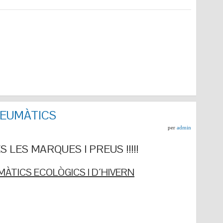
NEUMÀTICS
per
admin
 LES MARQUES I PREUS !!!!!
ÀTICS ECOLÒGICS I D´HIVERN