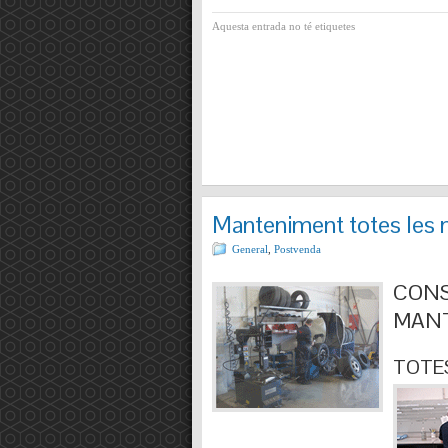
Aquesta entrada no té etiquetes
Manteniment totes les 
General
,
Postvenda
CONS
MANT
TOTES