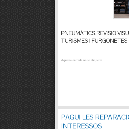
PNEUMÀTICS.REVISIO VISUA
TURISMES I FURGONETES F
Aquesta entrada no té etiquetes
PAGUI LES REPARACI
INTERESSOS