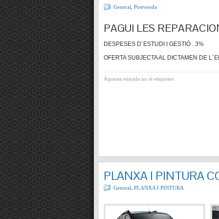
General
,
Postvenda
PAGUI LES REPARACIO
DESPESES D´ESTUDI I GESTIÓ . 3%
OFERTA SUBJECTA AL DICTAMEN DE L´E
Aquesta entrada no té etiquetes
PLANXA I PINTURA 
General
,
PLANXA I PINTURA