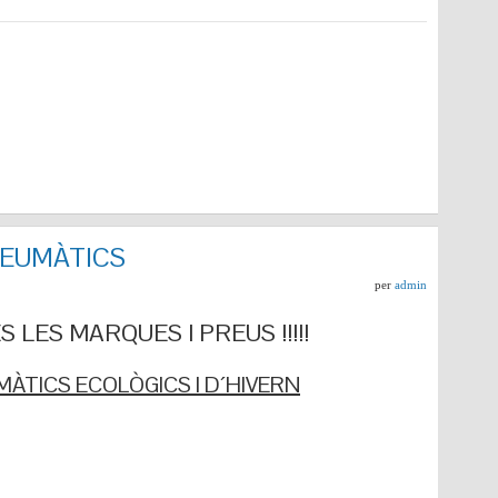
NEUMÀTICS
per
admin
 LES MARQUES I PREUS !!!!!
ÀTICS ECOLÒGICS I D´HIVERN