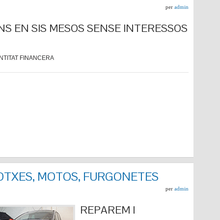
per
admin
NS EN SIS MESOS SENSE INTERESSOS
NTITAT FINANCERA
COTXES, MOTOS, FURGONETES
per
admin
REPARE
M I