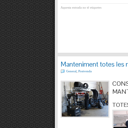
Aquesta entrada no té etiquetes
Manteniment totes les 
General
,
Postvenda
CONS
MANT
TOTES