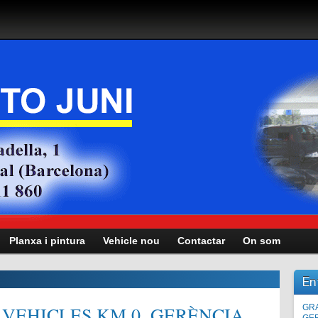
Planxa i pintura
Vehicle nou
Contactar
On som
En
VEHICLES KM.0, GERÈNCIA,
Man
GRA