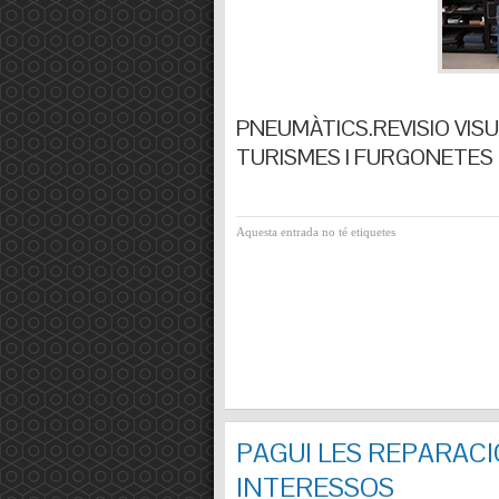
PNEUMÀTICS.REVISIO VISUA
TURISMES I FURGONETES F
Aquesta entrada no té etiquetes
PAGUI LES REPARACI
INTERESSOS