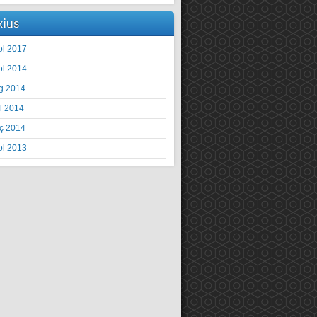
xius
ol 2017
ol 2014
g 2014
il 2014
ç 2014
ol 2013