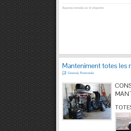
Aquesta entrada no té etiquetes
Manteniment totes les 
General
,
Postvenda
CONS
MANT
TOTES