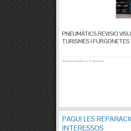
PNEUMÀTICS.REVISIO VISUA
TURISMES I FURGONETES F
Aquesta entrada no té etiquetes
PAGUI LES REPARACI
INTERESSOS