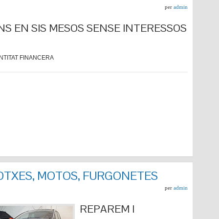
per
admin
NS EN SIS MESOS SENSE INTERESSOS
NTITAT FINANCERA
COTXES, MOTOS, FURGONETES
per
admin
REPARE
M I