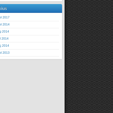
xius
ol 2017
ol 2014
g 2014
il 2014
ç 2014
ol 2013