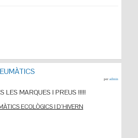
NEUMÀTICS
per
admin
 LES MARQUES I PREUS !!!!!
ÀTICS ECOLÒGICS I D´HIVERN