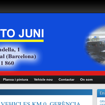
Planxa i pintura
Vehicle nou
Contactar
On som
En
VEHICLES KM.0, GERÈNCIA,
Man
GRA