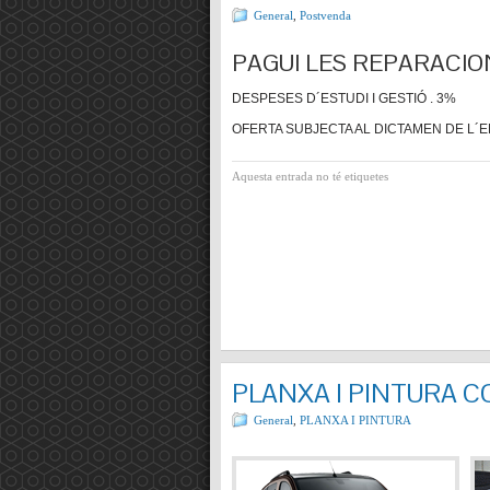
General
,
Postvenda
PAGUI LES REPARACIO
DESPESES D´ESTUDI I GESTIÓ . 3%
OFERTA SUBJECTA AL DICTAMEN DE L´E
Aquesta entrada no té etiquetes
PLANXA I PINTURA 
General
,
PLANXA I PINTURA