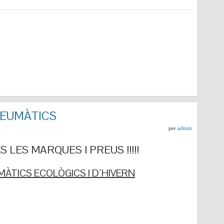
NEUMÀTICS
per
admin
 LES MARQUES I PREUS !!!!!
ÀTICS ECOLÒGICS I D´HIVERN