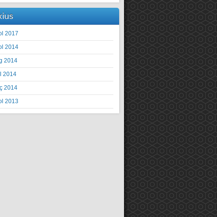
xius
ol 2017
ol 2014
g 2014
il 2014
ç 2014
ol 2013