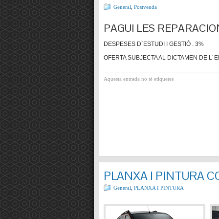
General
,
Postvenda
PAGUI LES REPARACIO
DESPESES D´ESTUDI I GESTIÓ . 3%
OFERTA SUBJECTA AL DICTAMEN DE L´E
Aquesta entrada no té etiquetes
PLANXA I PINTURA 
General
,
PLANXA I PINTURA