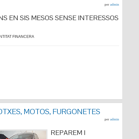
per
admin
NS EN SIS MESOS SENSE INTERESSOS
NTITAT FINANCERA
COTXES, MOTOS, FURGONETES
per
admin
REPARE
M I