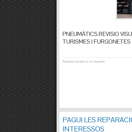
PNEUMÀTICS.REVISIO VISUA
TURISMES I FURGONETES F
Aquesta entrada no té etiquetes
PAGUI LES REPARACI
INTERESSOS