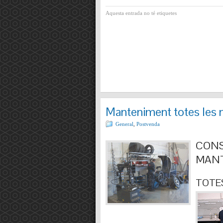
Aquesta entrada no té etiquetes
Manteniment totes les 
General
,
Postvenda
CONS
MANT
TOTES