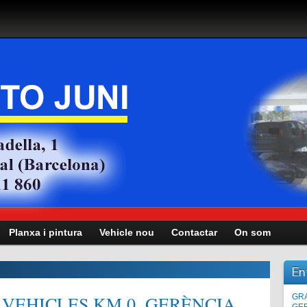
Planxa i pintura
Vehicle nou
Contactar
On som
En
VEHICLES KM.0, GERÈNCIA,
Man
GRA